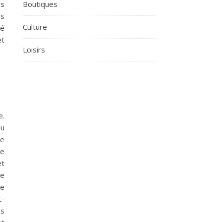
Boutiques
us
es
Culture
té
et
Loisirs
e.
du
le
ue
et
de
te
t-
ns