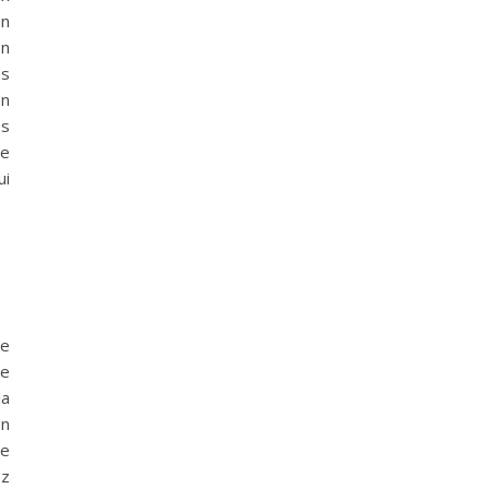
un
en
es
on
es
ce
ui
ce
de
la
Un
ge
ez