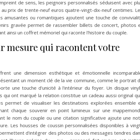
 empreint de sens, les peignoirs personnalisés séduisent avec pl
 au prix de trente-neuf euros quatre-vingt-dix-neuf centimes. L
ons amusantes ou romantiques ajoutent une touche de conviviali
enirs gravée permet de rassembler billets de concert, photos 
nt ainsi un coffret mémoriel qui raconte l'histoire du couple.
ur mesure qui racontent votre
ffrent une dimension esthétique et émotionnelle incomparabl
sentant un moment clé de la vie commune, comme le portrait 
orte une touche d'unicité à l'intérieur du foyer. Un disque viny
 qui ont marqué la relation constitue un cadeau aussi original q
s permet de visualiser les destinations explorées ensemble 
formant chaque souvenir en point lumineux sur une mappemon
nt le nom du couple ou une citation significative ajoute une no
ieure. Les housses de coussin personnalisées disponibles à ving
s permettent d'intégrer des photos ou des messages tendres da