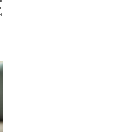
nt
le
et