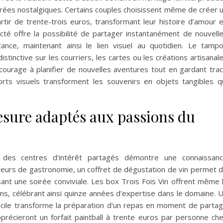
oirées nostalgiques. Certains couples choisissent même de créer 
tir de trente-trois euros, transformant leur histoire d'amour 
ecté offre la possibilité de partager instantanément de nouvell
nce, maintenant ainsi le lien visuel au quotidien. Le tamp
inctive sur les courriers, les cartes ou les créations artisanal
ourage à planifier de nouvelles aventures tout en gardant tra
rts visuels transforment les souvenirs en objets tangibles q
esure adaptés aux passions du
 des centres d'intérêt partagés démontre une connaissan
teurs de gastronomie, un coffret de dégustation de vin permet 
nt une soirée conviviale. Les box Trois Fois Vin offrent même 
ns, célébrant ainsi quinze années d'expertise dans le domaine. 
icile transforme la préparation d'un repas en moment de parta
précieront un forfait paintball à trente euros par personne ch