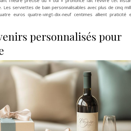
nt l'heure précise du « oui » prononcé fait revivre cet insta
e. Les serviettes de bain personnalisables avec plus de cinq mil
tre euros quatre-vingt-dix-neuf centimes allient praticité 
venirs personnalisés pour
e