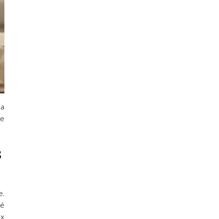
la
de
s
e.
té
ux