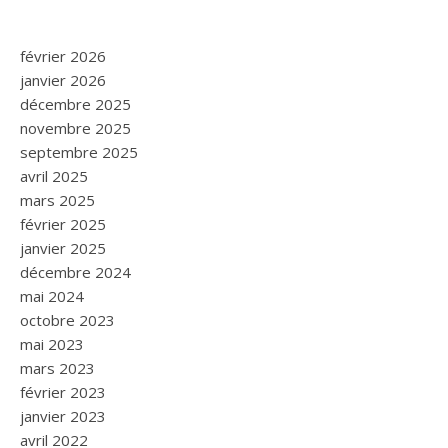
février 2026
janvier 2026
décembre 2025
novembre 2025
septembre 2025
avril 2025
mars 2025
février 2025
janvier 2025
décembre 2024
mai 2024
octobre 2023
mai 2023
mars 2023
février 2023
janvier 2023
avril 2022