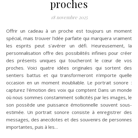
proches
18 novembre 2025
Offrir un cadeau à un proche est toujours un moment
spécial, mais trouver l'idée parfaite qui marquera vraiment
les esprits peut s'avérer un défi. Heureusement, la
personnalisation offre des possibilités infinies pour créer
des présents uniques qui toucheront le cœur de vos
proches. Voici quatre idées originales qui sortent des
sentiers battus et qui transformeront n'importe quelle
occasion en un moment inoubliable. Le portrait sonore :
capturez l'émotion des voix qui comptent Dans un monde
où nous sommes constamment sollicités par les images, le
son possède une puissance émotionnelle souvent sous-
estimée. Un portrait sonore consiste à enregistrer des
messages, des anecdotes et des souvenirs de personnes
importantes, puis à les…