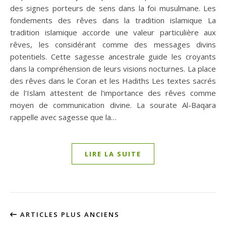
des signes porteurs de sens dans la foi musulmane. Les
fondements des rêves dans la tradition islamique La
tradition islamique accorde une valeur particulière aux
rêves, les considérant comme des messages divins
potentiels. Cette sagesse ancestrale guide les croyants
dans la compréhension de leurs visions nocturnes. La place
des rêves dans le Coran et les Hadiths Les textes sacrés
de l'Islam attestent de l'importance des rêves comme
moyen de communication divine. La sourate Al-Baqara
rappelle avec sagesse que la…
LIRE LA SUITE
ARTICLES PLUS ANCIENS