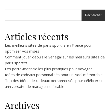
Rechercher
Articles récents
Les meilleurs sites de paris sportifs en France pour
optimiser vos mises
Comment jouer depuis le Sénégal sur les meilleurs sites de
paris sportifs
Les porte-monnaie les plus pratiques pour voyager
Idées de cadeaux personnalisés pour un Noël mémorable
Top des idées de cadeaux personnalisés pour célébrer un
anniversaire de mariage inoubliable
Archives