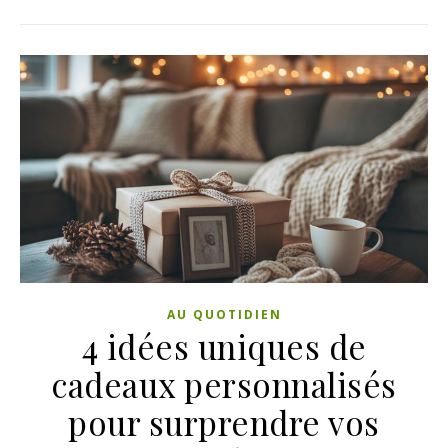
AU QUOTIDIEN
4 idées uniques de
cadeaux personnalisés
pour surprendre vos