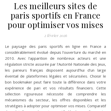
Les meilleurs sites de
paris sportifs en France
pour optimiser vos mises
2 février 2026
Le paysage des paris sportifs en ligne en France a
considérablement évolué depuis l'ouverture du marché en
2010. Avec l'apparition de nombreux acteurs et une
régulation stricte assurée par l'Autorité Nationale des Jeux,
les parieurs français disposent aujourd'hui d'un large
éventail de plateformes légales et sécurisées. Choisir le
bon bookmaker peut faire toute la différence dans votre
expérience de pari et vos résultats financiers. Cette
sélection rigoureuse nécessite de comprendre les
mécanismes du secteur, les offres disponibles et les
stratégies à adopter pour optimiser vos mises. Comparatif