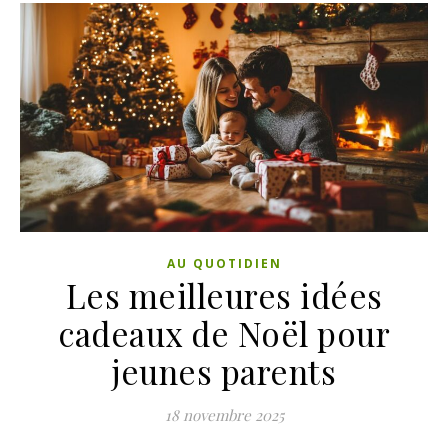
AU QUOTIDIEN
Les meilleures idées
cadeaux de Noël pour
jeunes parents
18 novembre 2025