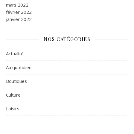
mars 2022
février 2022
janvier 2022
NOS CATÉGORIES
Actualité
Au quotidien
Boutiques
Culture
Loisirs