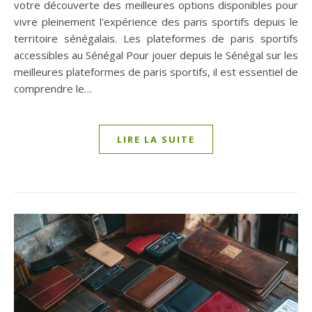
votre découverte des meilleures options disponibles pour
vivre pleinement l'expérience des paris sportifs depuis le
territoire sénégalais. Les plateformes de paris sportifs
accessibles au Sénégal Pour jouer depuis le Sénégal sur les
meilleures plateformes de paris sportifs, il est essentiel de
comprendre le…
LIRE LA SUITE