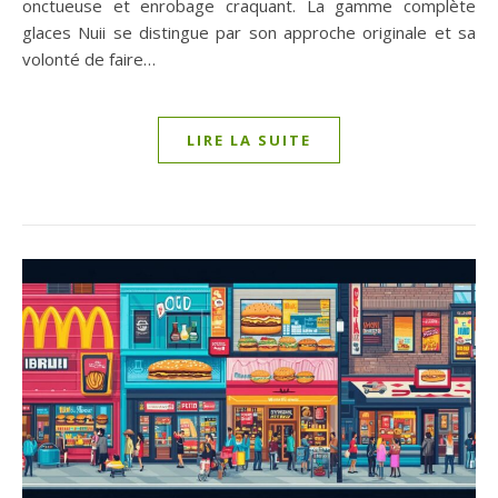
onctueuse et enrobage craquant. La gamme complète
glaces Nuii se distingue par son approche originale et sa
volonté de faire…
LIRE LA SUITE