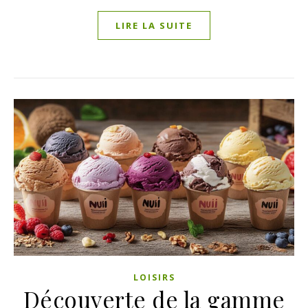
LIRE LA SUITE
LOISIRS
Découverte de la gamme