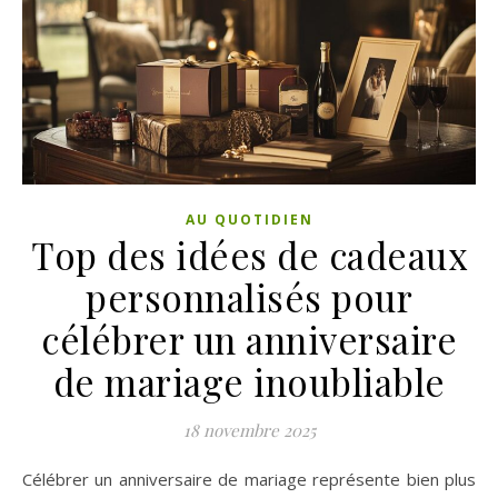
AU QUOTIDIEN
Top des idées de cadeaux
personnalisés pour
célébrer un anniversaire
de mariage inoubliable
18 novembre 2025
Célébrer un anniversaire de mariage représente bien plus